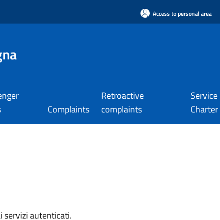
Access to personal area
gna
enger
Retroactive
Service
s
Complaints
complaints
Charter
i servizi autenticati.