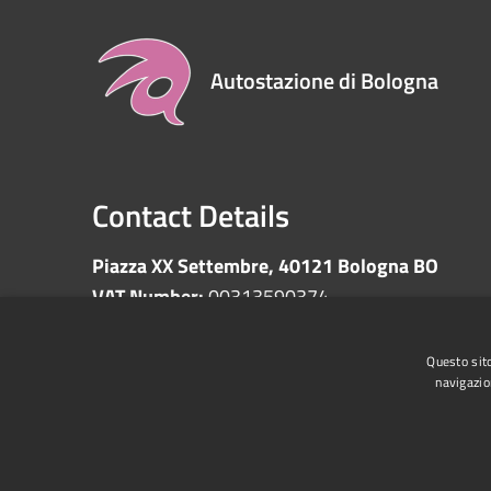
Autostazione di Bologna
Contact Details
Piazza XX Settembre, 40121 Bologna BO
VAT Number:
00313590374
Questo sito
navigazio
RSS
Accessibility
Privacy
Cookie
Sitemap
Whistleblowing
Data protection
Anti-money 
Supplier register
Video surveillance
Declarati