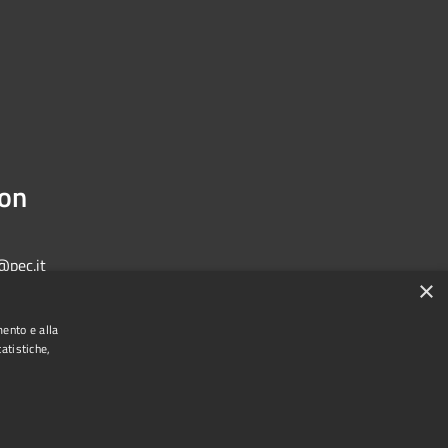
ion
@pec.it
×
mento e alla
atistiche,
Municipium
Admin access
one di Bologna • Powered by
•