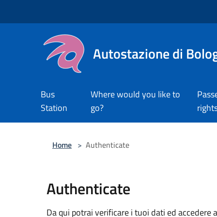
Salta al contenuto principale
Autostazione di Bolo
Bus
Where would you like to
Pass
Station
go?
right
Home
>
Authenticate
Authenticate
Da qui potrai verificare i tuoi dati ed accedere a