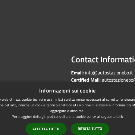
Contact Informat
Email:
info@autostazionebo.it
Certified Mail:
autostazionebo
Informazioni sui cookie
 web utilizza cookie tecnici e assimilati strettamente necessari al corretto funziona
ne del sito, nonché un cookie tecnico analitico al solo fine di elaborare informazioni st
aggregate e anonime.
Copyright © 2026 • Autostazi
Statistics
Per maggiori dettagli, può consultare la cookie policy al seguente
Link
laundering
RIFIUTA TUTTO
ACCETTA TUTTO
on of accessibility