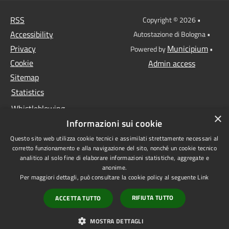
RSS
Copyright © 2026 •
Accessibility
Autostazione di Bologna •
Privacy
Municipium
Powered by
•
Cookie
Admin access
Sitemap
Statistics
Whistleblowing
×
Informazioni sui cookie
Data protection
Questo sito web utilizza cookie tecnici e assimilati strettamente necessari al
Anti-money laundering
corretto funzionamento e alla navigazione del sito, nonché un cookie tecnico
Supplier register
analitico al solo fine di elaborare informazioni statistiche, aggregate e
anonime.
Video surveillance
Per maggiori dettagli, può consultare la cookie policy al seguente
Link
Declaration of
RIFIUTA TUTTO
ACCETTA TUTTO
accessibility
1522 - Non sei sola
MOSTRA DETTAGLI