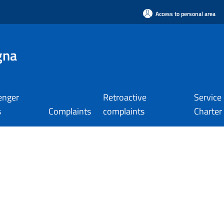
Access to personal area
gna
enger
Retroactive
Service
s
Complaints
complaints
Charter