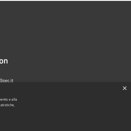
ion
@pec.it
×
mento e alla
atistiche,
Municipium
Admin access
one di Bologna • Powered by
•