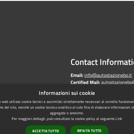
Contact Informat
Email:
info@autostazionebo.it
Certified Mail:
autostazionebo
Informazioni sui cookie
 web utilizza cookie tecnici e assimilati strettamente necessari al corretto funziona
ne del sito, nonché un cookie tecnico analitico al solo fine di elaborare informazioni st
aggregate e anonime.
Copyright © 2026 • Autostazi
Statistics
Per maggiori dettagli, può consultare la cookie policy al seguente
Link
laundering
RIFIUTA TUTTO
ACCETTA TUTTO
on of accessibility