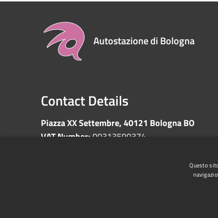
Autostazione di Bologna
Contact Details
Piazza XX Settembre, 40121 Bologna BO
VAT Number:
00313590374
Questo sito
navigazio
RSS
Accessibility
Privacy
Cookie
Sitemap
Whistleblowing
Data protection
Anti-money 
Supplier register
Video surveillance
Declarati