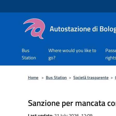
Salta al contenuto principale
Autostazione di Bolo
Bus
Where would you like to
Pass
Station
go?
right
Home
>
Bus Station
>
Società trasparente
>
Sanzione per mancata co
Last update
: 21 July 2026, 12:09