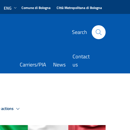
|
|
ENG
Comune di Bologna
Città Metropolitana di Bologna
Search
Contact
Carriers/PIA
News
us
 actions