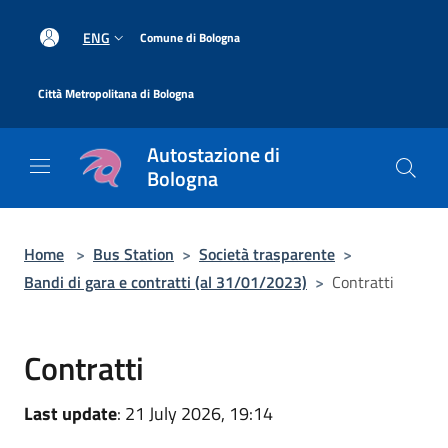
Salta al contenuto principale
|
ENG
Comune di Bologna
|
Città Metropolitana di Bologna
Autostazione di
Bologna
Home
>
Bus Station
>
Società trasparente
>
Bandi di gara e contratti (al 31/01/2023)
>
Contratti
Contratti
Last update
: 21 July 2026, 19:14