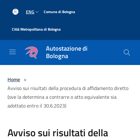
Salta al contenuto principale
|
ENG
Comune di Bologna
|
Città Metropolitana di Bologna
Autostazione di
Bologna
Home
>
Avviso sui risultati della procedura di affidamento diretto
(ove la determina a contrarre o atto equivalente sia
adottato entro il 30.6.2023)
Avviso sui risultati della