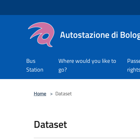
Salta al contenuto principale
Autostazione di Bolo
Bus
Where would you like to
Pass
Station
go?
right
Home
>
Dataset
Dataset