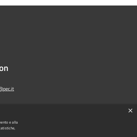
ion
@pec.it
×
Municipium
Admin access
one di Bologna • Powered by
•
mento e alla
atistiche,