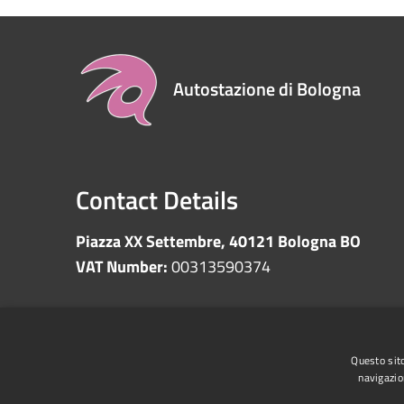
Autostazione di Bologna
Contact Details
Piazza XX Settembre, 40121 Bologna BO
VAT Number:
00313590374
RSS
Accessibility
Privacy
Cookie
Sitemap
Questo sito
navigazio
Whistleblowing
Data protection
Anti-money 