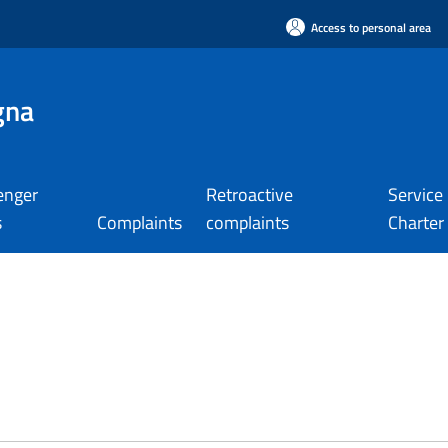
Access to personal area
gna
enger
Retroactive
Service
s
Complaints
complaints
Charter