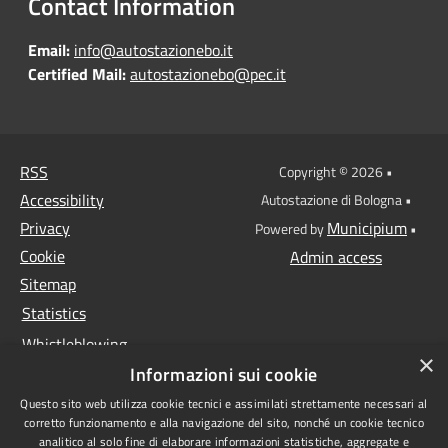
Contact Information
Email:
info@autostazionebo.it
Certified Mail:
autostazionebo@pec.it
RSS
Copyright © 2026 •
Accessibility
Autostazione di Bologna •
Privacy
Municipium
Powered by
•
Cookie
Admin access
Sitemap
Statistics
Whistleblowing
×
Informazioni sui cookie
Data protection
Questo sito web utilizza cookie tecnici e assimilati strettamente necessari al
Anti-money laundering
corretto funzionamento e alla navigazione del sito, nonché un cookie tecnico
Supplier register
analitico al solo fine di elaborare informazioni statistiche, aggregate e