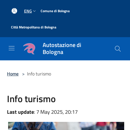
Salta al contenuto principale
|
ENG
Comune di Bologna
|
Città Metropolitana di Bologna
Autostazione di
Bologna
Home
>
Info turismo
Info turismo
Last update
: 7 May 2025, 20:17