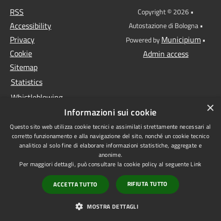
RSS
Copyright © 2026 •
Accessibility
Autostazione di Bologna •
Privacy
Municipium
Powered by
•
Cookie
Admin access
Sitemap
Statistics
Whistleblowing
×
Informazioni sui cookie
Data protection
Questo sito web utilizza cookie tecnici e assimilati strettamente necessari al
Anti-money laundering
corretto funzionamento e alla navigazione del sito, nonché un cookie tecnico
Supplier register
analitico al solo fine di elaborare informazioni statistiche, aggregate e
anonime.
Video surveillance
Per maggiori dettagli, può consultare la cookie policy al seguente
Link
Declaration of
RIFIUTA TUTTO
ACCETTA TUTTO
accessibility
1522 - Non sei sola
MOSTRA DETTAGLI