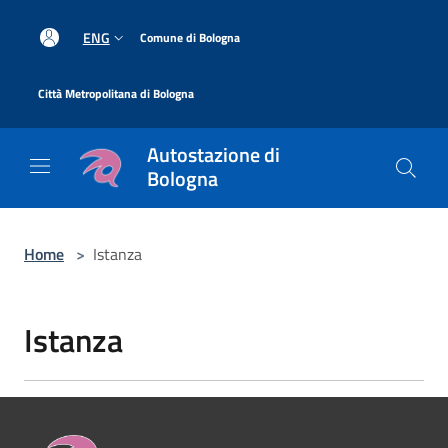
Salta al contenuto principale
|
ENG
Comune di Bologna
|
Città Metropolitana di Bologna
Autostazione di
Bologna
Home
>
Istanza
Istanza