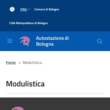
Salta al contenuto principale
|
ENG
Comune di Bologna
|
Città Metropolitana di Bologna
Autostazione di
Bologna
Home
>
Modulistica
Modulistica