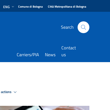
|
|
ENG
Comune di Bologna
Città Metropolitana di Bologna
Search
Contact
Carriers/PIA
News
us
 actions