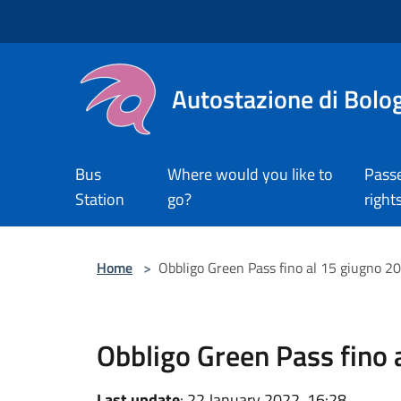
Salta al contenuto principale
Autostazione di Bolo
Bus
Where would you like to
Pass
Station
go?
right
Home
>
Obbligo Green Pass fino al 15 giugno 2
Obbligo Green Pass fino 
Last update
: 22 January 2022, 16:28