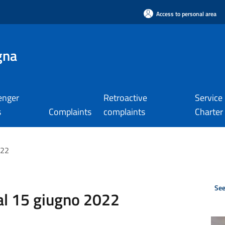
Access to personal area
gna
enger
Retroactive
Service
s
Complaints
complaints
Charter
022
See
al 15 giugno 2022