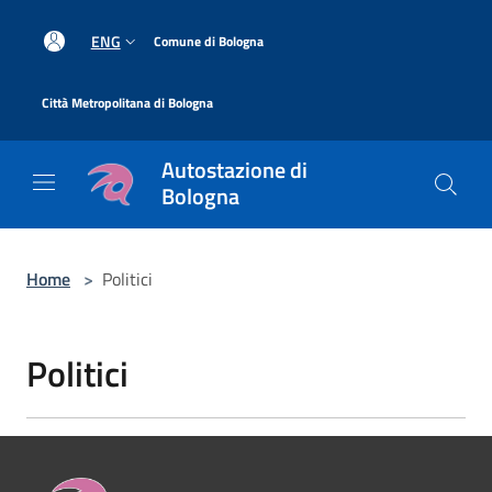
Salta al contenuto principale
|
ENG
Comune di Bologna
|
Città Metropolitana di Bologna
Autostazione di
Bologna
Home
>
Politici
Politici