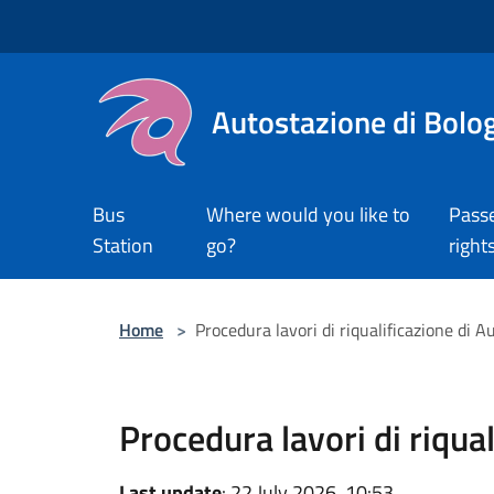
Salta al contenuto principale
Autostazione di Bolo
Bus
Where would you like to
Pass
Station
go?
right
Home
>
Procedura lavori di riqualificazione di 
Procedura lavori di riqua
Last update
: 22 July 2026, 10:53