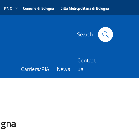
|
|
ENG
Comune di Bologna
Città Metropolitana di Bologna
Search
Contact
Carriers/PIA
News
us
ogna