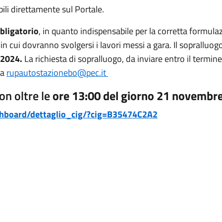
i direttamente sul Portale.
bligatorio
, in quanto indispensabile per la corretta formulaz
n cui dovranno svolgersi i lavori messi a gara. Il sopralluog
2024.
La richiesta di sopralluogo, da inviare entro il termi
 a
rupautostazionebo@pec.it
on oltre le
ore 13:00 del giorno 21 novembr
dashboard/dettaglio_cig/?cig=B35474C2A2