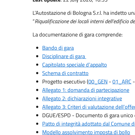
L’Autostazione di Bologna S.r.l. ha indetto una
“
Riqualificazione dei locali interni dell’edificio 
La documentazione di gara comprende:
Bando di gara
Disciplinare di gara
Capitolato speciale d’appalto
Schema di contratto
Progetto esecutivo (
00_GEN
-
01_ARC
Allegato 1: domanda di partecipazione
Allegato 2: dichiarazioni integrative
Allegato 3: Criteri di valutazione dell’off
DGUE/ESPD - Documento di gara unico eu
Patto di integrità adottato dal Comune d
Modello assolvimento imposta di bollo