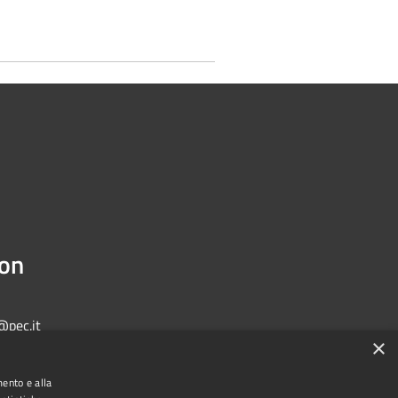
ion
@pec.it
×
mento e alla