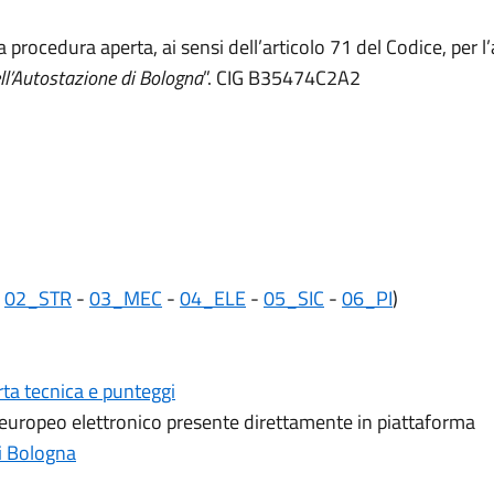
 procedura aperta, ai sensi dell’articolo 71 del Codice, per l
dell’Autostazione di Bologna
”. CIG B35474C2A2
-
02_STR
-
03_MEC
-
04_ELE
-
05_SIC
-
06_PI
)
erta tecnica e punteggi
ropeo elettronico presente direttamente in piattaforma
i Bologna