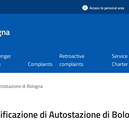
Access to personal area
gna
enger
Retroactive
Service
s
Complaints
complaints
Charter
Autostazione di Bologna
lificazione di Autostazione di Bol