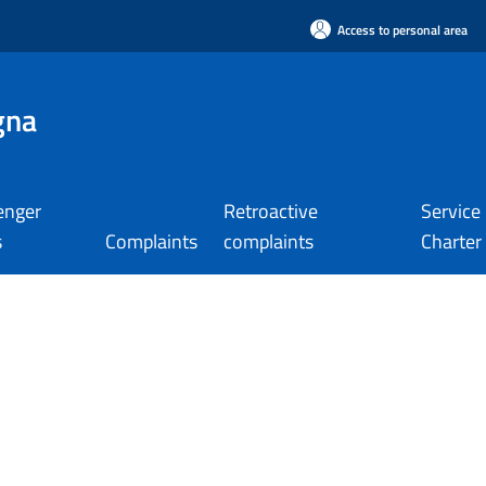
Access to personal area
gna
enger
Retroactive
Service
s
Complaints
complaints
Charter