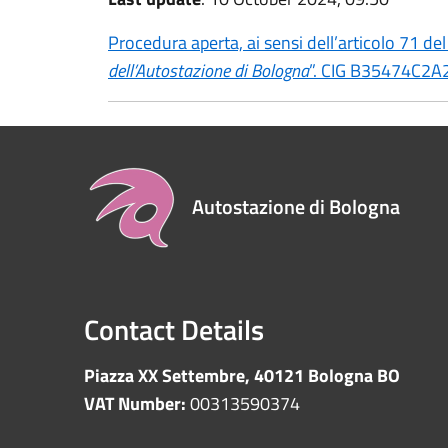
Procedura aperta, ai sensi dell’articolo 71 del
dell’Autostazione di Bologna
”. CIG B35474C2A
Autostazione di Bologna
Contact Details
Piazza XX Settembre, 40121 Bologna BO
VAT Number:
00313590374