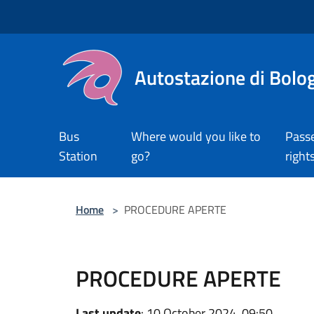
Salta al contenuto principale
Autostazione di Bolo
Bus
Where would you like to
Pass
Station
go?
right
Home
>
PROCEDURE APERTE
PROCEDURE APERTE
Last update
: 10 October 2024, 09:50