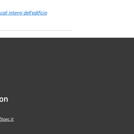
ali interni dell’edificio
ion
@pec.it