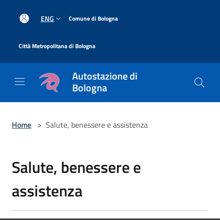
Salta al contenuto principale
|
ENG
Comune di Bologna
|
Città Metropolitana di Bologna
Autostazione di
Bologna
Home
>
Salute, benessere e assistenza
Salute, benessere e
assistenza