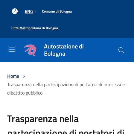
Salta al contenuto principale
|
ENG
Comune di Bologna
|
Città Metropolitana di Bologna
Autostazione di
Bologna
Home
>
Trasparenza nella partecipazione di portatori di interessi e
dibattito pubblico
Trasparenza nella
partecipazione di portatori di