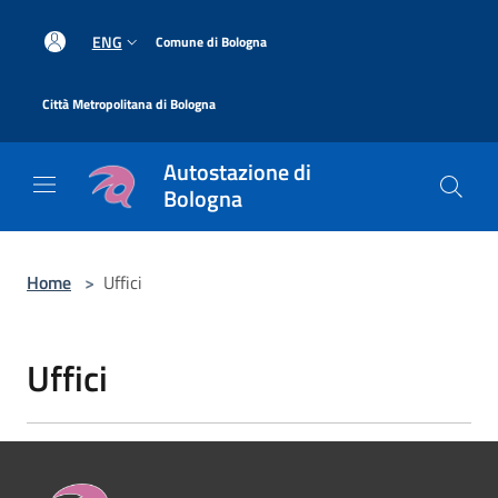
Salta al contenuto principale
|
ENG
Comune di Bologna
|
Città Metropolitana di Bologna
Autostazione di
Bologna
Home
>
Uffici
Uffici