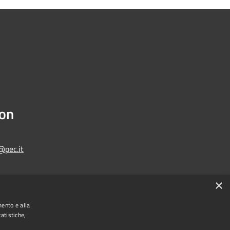
ion
@pec.it
×
Municipium
Admin access
one di Bologna • Powered by
•
mento e alla
atistiche,