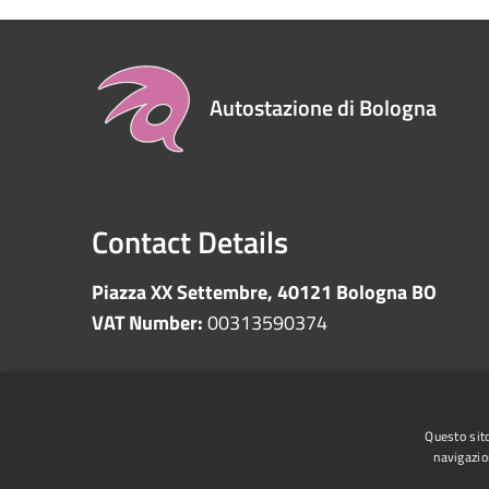
Autostazione di Bologna
Contact Details
Piazza XX Settembre, 40121 Bologna BO
VAT Number:
00313590374
RSS
Accessibility
Privacy
Cookie
Sitemap
Questo sito
navigazio
Whistleblowing
Data protection
Anti-money 