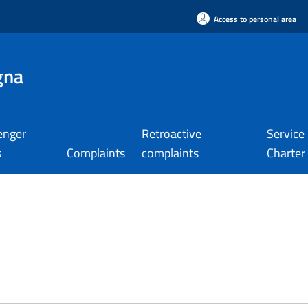
Access to personal area
gna
enger
Retroactive
Service
s
Complaints
complaints
Charter