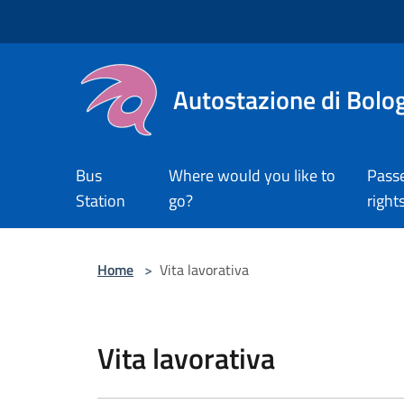
Salta al contenuto principale
Autostazione di Bolo
Bus
Where would you like to
Pass
Station
go?
right
Home
>
Vita lavorativa
Vita lavorativa