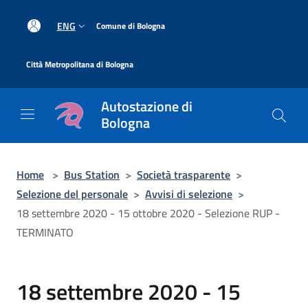
Salta al contenuto principale
|
ENG
Comune di Bologna
|
Città Metropolitana di Bologna
Autostazione di
Bologna
Home
>
Bus Station
>
Società trasparente
>
Selezione del personale
>
Avvisi di selezione
>
18 settembre 2020 - 15 ottobre 2020 - Selezione RUP -
TERMINATO
18 settembre 2020 - 15