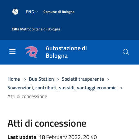
Salta al contenuto principale
|
ENG
Comune di Bologna
|
Città Metropolitana di Bologna
Autostazione di
Bologna
Home
>
Bus Station
>
Società trasparente
>
Sovvenzioni, contributi, sussidi, vantaggi economici
>
Atti di concessione
Atti di concessione
Last update
: 18 February 2022, 20:40