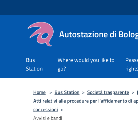
Salta al contenuto principale
Autostazione di Bolo
Bus
Where would you like to
Pass
Station
go?
right
Home
>
Bus Station
>
Società trasparente
>
Atti relativi alle procedure per l’affidamento di ap
concessioni
>
Avvisi e bandi