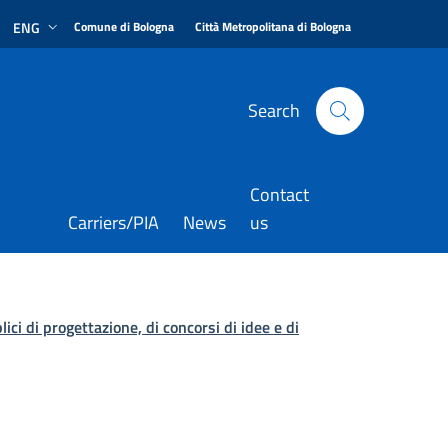
|
|
ENG
Comune di Bologna
Città Metropolitana di Bologna
Search
Contact
Carriers/PIA
News
us
lici di progettazione, di concorsi di idee e di