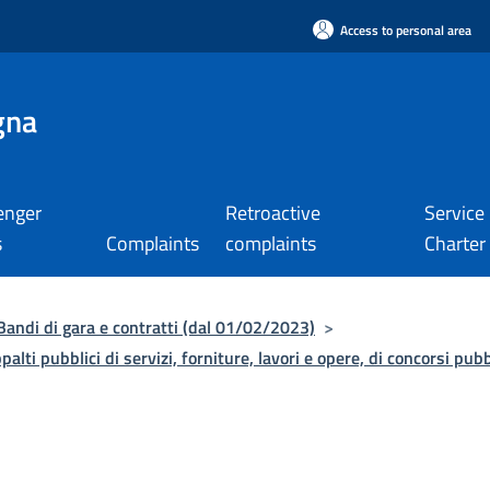
Access to personal area
gna
enger
Retroactive
Service
s
Complaints
complaints
Charter
Bandi di gara e contratti (dal 01/02/2023)
>
palti pubblici di servizi, forniture, lavori e opere, di concorsi pubb