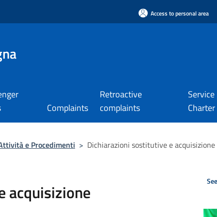
Access to personal area
gna
enger
Retroactive
Service
s
Complaints
complaints
Charter
Attività e Procedimenti
>
Dichiarazioni sostitutive e acquisizione d
See
 e acquisizione