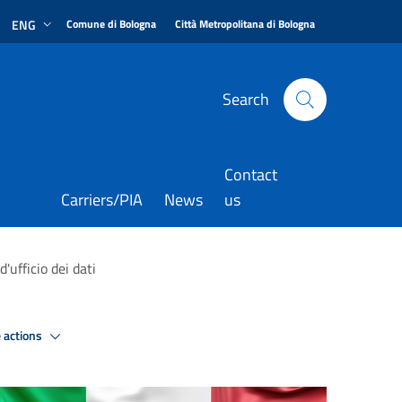
|
|
ENG
Comune di Bologna
Città Metropolitana di Bologna
Search
Contact
Carriers/PIA
News
us
'ufficio dei dati
 actions