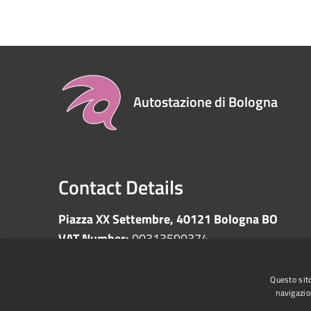
Autostazione di Bologna
Contact Details
Piazza XX Settembre, 40121 Bologna BO
VAT Number:
00313590374
Questo sito
navigazio
RSS
Accessibility
Privacy
Cookie
Sitemap