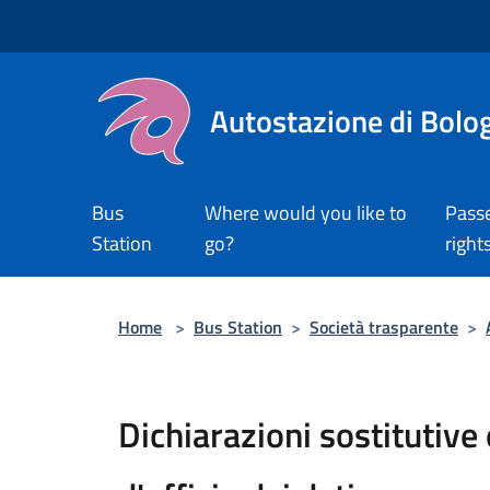
Salta al contenuto principale
Autostazione di Bolo
Bus
Where would you like to
Pass
Station
go?
right
Home
>
Bus Station
>
Società trasparente
>
Dichiarazioni sostitutive