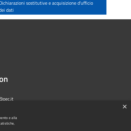
Dichiarazioni sostitutive e acquisizione d'ufficio
dei dati
ion
@pec.it
×
mento e alla
atistiche,
Municipium
Admin access
one di Bologna • Powered by
•