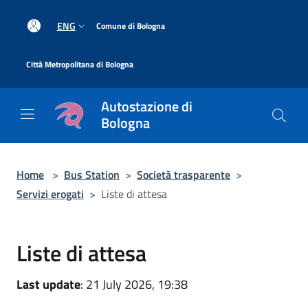
Salta al contenuto principale
|
ENG
Comune di Bologna
|
Città Metropolitana di Bologna
Autostazione di
Bologna
Home
>
Bus Station
>
Società trasparente
>
Servizi erogati
>
Liste di attesa
Liste di attesa
Last update
: 21 July 2026, 19:38