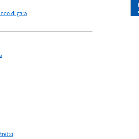
bando di gara
e
tratto