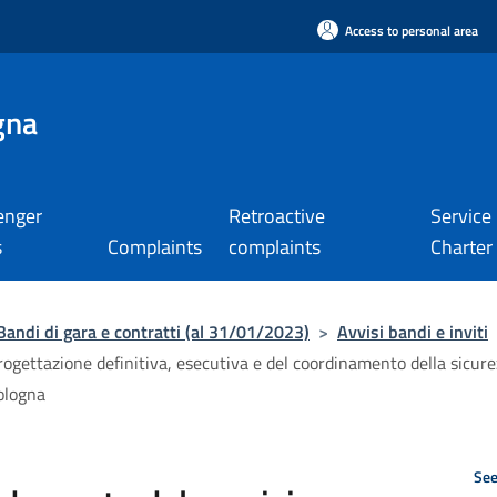
Access to personal area
gna
enger
Retroactive
Service
s
Complaints
complaints
Charter
Bandi di gara e contratti (al 31/01/2023)
>
Avvisi bandi e inviti
ogettazione definitiva, esecutiva e del coordinamento della sicurez
Bologna
See