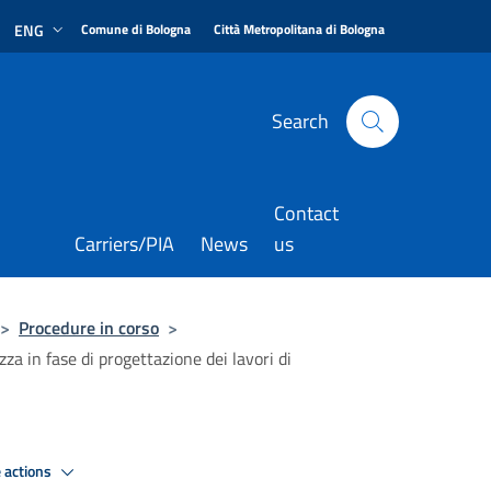
|
|
ENG
Comune di Bologna
Città Metropolitana di Bologna
Search
Contact
Carriers/PIA
News
us
>
Procedure in corso
>
za in fase di progettazione dei lavori di
 actions