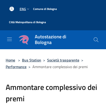
Salta al contenuto principale
|
ENG
Comune di Bologna
|
Città Metropolitana di Bologna
Autostazione di
Bologna
Home
>
Bus Station
>
Società trasparente
>
Performance
>
Ammontare complessivo dei premi
Ammontare complessivo dei
premi