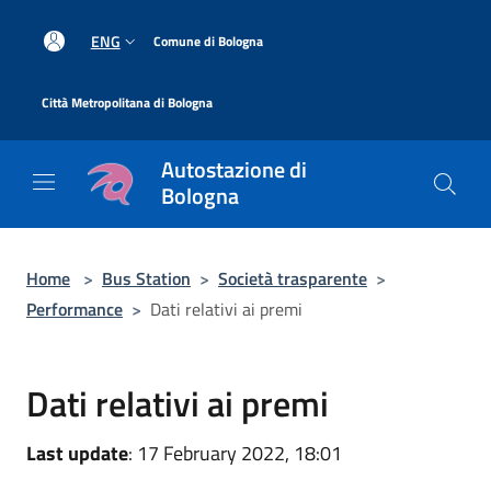
Salta al contenuto principale
|
ENG
Comune di Bologna
|
Città Metropolitana di Bologna
Autostazione di
Bologna
Home
>
Bus Station
>
Società trasparente
>
Performance
>
Dati relativi ai premi
Dati relativi ai premi
Last update
: 17 February 2022, 18:01