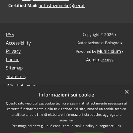
Certified Mail:
autostazionebo@pec.it
RSS
Copyright © 2026 •
Accessibility
Autostazione di Bologna •
Privacy
Municipium
Powered by
•
Cookie
Admin access
Sitemap
Statistics
Whistleblowing
×
Informazioni sui cookie
Data protection
Questo sito web utilizza cookie tecnici e assimilati strettamente necessari al
Anti-money laundering
corretto funzionamento e alla navigazione del sito, nonché un cookie tecnico
Supplier register
analitico al solo fine di elaborare informazioni statistiche, aggregate e
anonime.
Video surveillance
Per maggiori dettagli, può consultare la cookie policy al seguente
Link
Declaration of