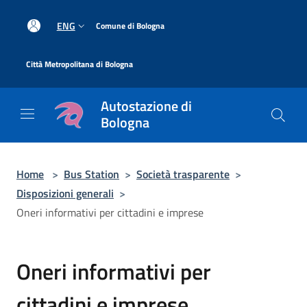
Salta al contenuto principale
|
ENG
Comune di Bologna
|
Città Metropolitana di Bologna
Autostazione di
Bologna
Home
>
Bus Station
>
Società trasparente
>
Disposizioni generali
>
Oneri informativi per cittadini e imprese
Oneri informativi per
cittadini e imprese