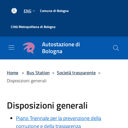
Salta al contenuto principale
|
ENG
Comune di Bologna
|
Città Metropolitana di Bologna
Autostazione di
Bologna
Home
>
Bus Station
>
Società trasparente
>
Disposizioni generali
Disposizioni generali
Piano Triennale per la prevenzione della
corruzione e della trasparenza