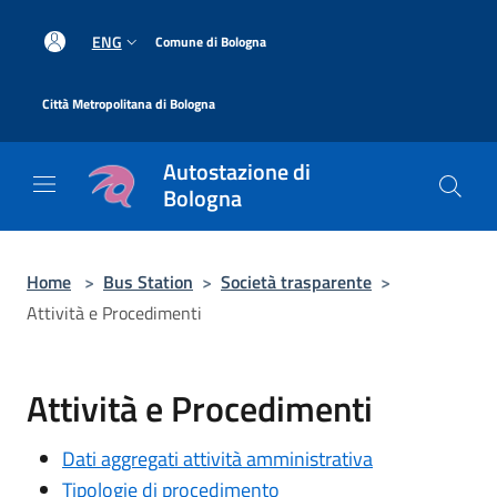
Salta al contenuto principale
|
ENG
Comune di Bologna
|
Città Metropolitana di Bologna
Autostazione di
Bologna
Home
>
Bus Station
>
Società trasparente
>
Attività e Procedimenti
Attività e Procedimenti
Dati aggregati attività amministrativa
Tipologie di procedimento