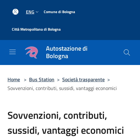
Salta al contenuto principale
|
ENG
Comune di Bologna
|
Città Metropolitana di Bologna
Autostazione di
Bologna
Home
>
Bus Station
>
Società trasparente
>
Sovvenzioni, contributi, sussidi, vantaggi economici
Sovvenzioni, contributi,
sussidi, vantaggi economici