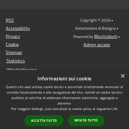
RSS
Copyright © 2026 •
Accessibility
Autostazione di Bologna •
Privacy
Municipium
Powered by
•
Cookie
Admin access
Sitemap
Statistics
Whistleblowing
×
Informazioni sui cookie
Data protection
Questo sito web utilizza cookie tecnici e assimilati strettamente necessari al
Anti-money laundering
corretto funzionamento e alla navigazione del sito, nonché un cookie tecnico
Supplier register
analitico al solo fine di elaborare informazioni statistiche, aggregate e
anonime.
Video surveillance
Per maggiori dettagli, può consultare la cookie policy al seguente
Link
Declaration of
RIFIUTA TUTTO
ACCETTA TUTTO
accessibility