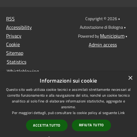
RSS
Copyright © 2026 •
Accessibility
Autostazione di Bologna •
Privacy
Municipium
Powered by
•
Cookie
Admin access
Sitemap
Statistics
Whistleblowing
×
Informazioni sui cookie
Data protection
Questo sito web utilizza cookie tecnici e assimilati strettamente necessari al
Anti-money laundering
corretto funzionamento e alla navigazione del sito, nonché un cookie tecnico
Supplier register
analitico al solo fine di elaborare informazioni statistiche, aggregate e
anonime.
Video surveillance
Per maggiori dettagli, può consultare la cookie policy al seguente
Link
Declaration of
RIFIUTA TUTTO
ACCETTA TUTTO
accessibility