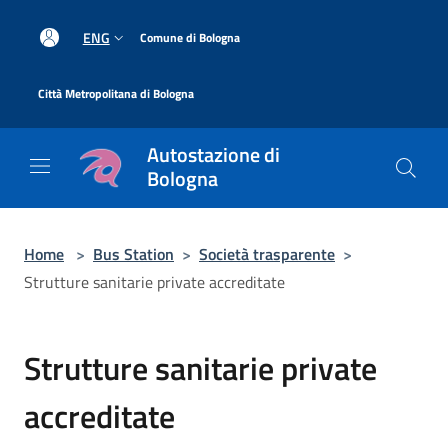
Salta al contenuto principale
|
ENG
Comune di Bologna
|
Città Metropolitana di Bologna
Autostazione di
Bologna
Home
>
Bus Station
>
Società trasparente
>
Strutture sanitarie private accreditate
Strutture sanitarie private
accreditate