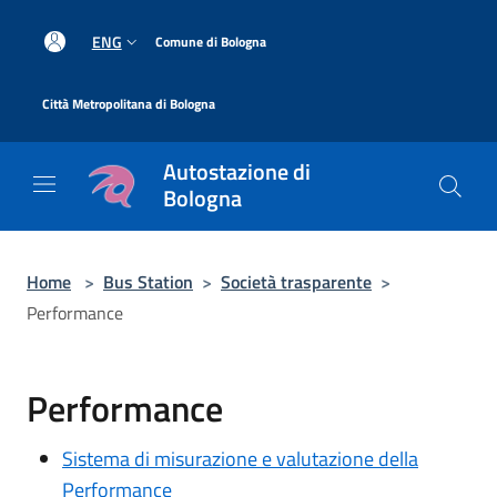
Salta al contenuto principale
|
ENG
Comune di Bologna
|
Città Metropolitana di Bologna
Autostazione di
Bologna
Home
>
Bus Station
>
Società trasparente
>
Performance
Performance
Sistema di misurazione e valutazione della
Performance