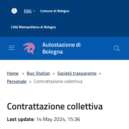
Salta al contenuto principale
|
ENG
Comune di Bologna
|
Città Metropolitana di Bologna
Autostazione di
Bologna
Home
>
Bus Station
>
Società trasparente
>
Personale
>
Contrattazione collettiva
Contrattazione collettiva
Last update
: 14 May 2024, 15:36