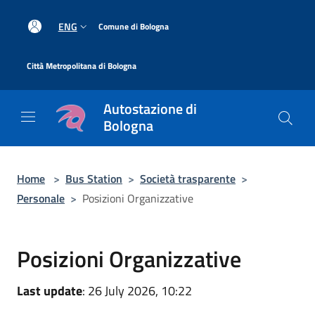
Salta al contenuto principale
|
ENG
Comune di Bologna
|
Città Metropolitana di Bologna
Autostazione di
Bologna
Home
>
Bus Station
>
Società trasparente
>
Personale
>
Posizioni Organizzative
Posizioni Organizzative
Last update
: 26 July 2026, 10:22