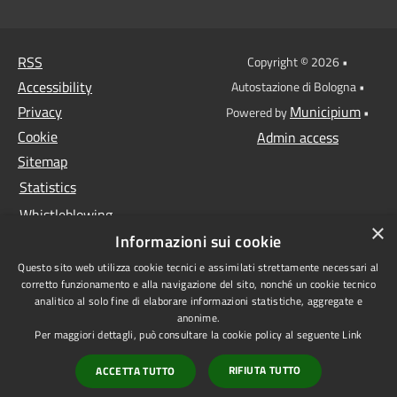
RSS
Copyright © 2026 •
Accessibility
Autostazione di Bologna •
Privacy
Municipium
Powered by
•
Cookie
Admin access
Sitemap
Statistics
Whistleblowing
×
Informazioni sui cookie
Data protection
Questo sito web utilizza cookie tecnici e assimilati strettamente necessari al
Anti-money laundering
corretto funzionamento e alla navigazione del sito, nonché un cookie tecnico
Supplier register
analitico al solo fine di elaborare informazioni statistiche, aggregate e
anonime.
Video surveillance
Per maggiori dettagli, può consultare la cookie policy al seguente
Link
Declaration of
RIFIUTA TUTTO
ACCETTA TUTTO
accessibility