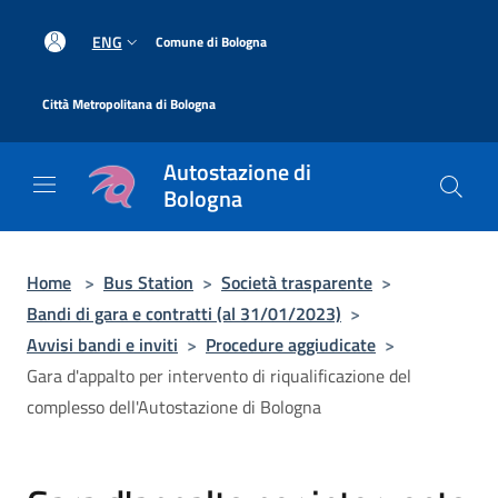
Salta al contenuto principale
|
ENG
Comune di Bologna
|
Città Metropolitana di Bologna
Autostazione di
Bologna
Home
>
Bus Station
>
Società trasparente
>
Bandi di gara e contratti (al 31/01/2023)
>
Avvisi bandi e inviti
>
Procedure aggiudicate
>
Gara d'appalto per intervento di riqualificazione del
complesso dell'Autostazione di Bologna