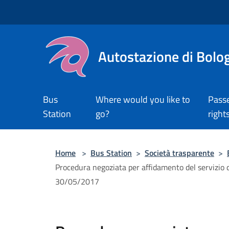
Salta al contenuto principale
Autostazione di Bolo
Bus
Where would you like to
Pass
Station
go?
right
Home
>
Bus Station
>
Società trasparente
>
Procedura negoziata per affidamento del servizio 
30/05/2017