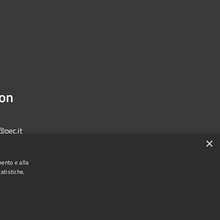
ion
@pec.it
×
mento e alla
atistiche,
Municipium
Admin access
one di Bologna • Powered by
•