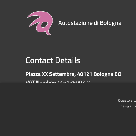
Autostazione di Bologna
Contact Details
Piazza XX Settembre, 40121 Bologna BO
VAT Number:
00313590374
Questo sito
navigazio
RSS
Accessibility
Privacy
Cookie
Sitemap
Whistleblowing
Data protection
Anti-money 
Supplier register
Video surveillance
Declarati