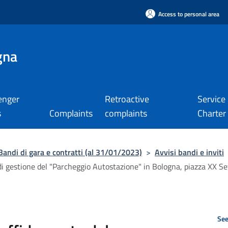
Access to personal area
gna
enger
Retroactive
Service
s
Complaints
complaints
Charter
Bandi di gara e contratti (al 31/01/2023)
>
Avvisi bandi e inviti
di gestione del "Parcheggio Autostazione" in Bologna, piazza XX Se
See