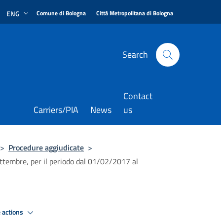
|
|
ENG
Comune di Bologna
Città Metropolitana di Bologna
Search
Contact
Carriers/PIA
News
us
>
Procedure aggiudicate
>
ttembre, per il periodo dal 01/02/2017 al
 actions