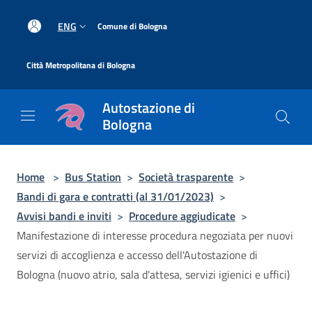
Salta al contenuto principale
|
ENG
Comune di Bologna
|
Città Metropolitana di Bologna
Autostazione di
Bologna
Home
>
Bus Station
>
Società trasparente
>
Bandi di gara e contratti (al 31/01/2023)
>
Avvisi bandi e inviti
>
Procedure aggiudicate
>
Manifestazione di interesse procedura negoziata per nuovi
servizi di accoglienza e accesso dell'Autostazione di
Bologna (nuovo atrio, sala d'attesa, servizi igienici e uffici)